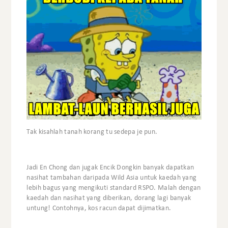
Tak kisahlah tanah korang tu sedepa je pun.
Jadi En Chong dan jugak Encik Dongkin banyak dapatkan
nasihat tambahan daripada Wild Asia untuk kaedah yang
lebih bagus yang mengikuti standard RSPO. Malah dengan
kaedah dan nasihat yang diberikan, dorang lagi banyak
untung! Contohnya, kos racun dapat dijimatkan.