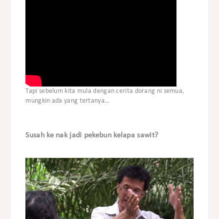
Tapi sebelum kita mula dengan cerita dorang ni semua,
mungkin ada yang tertanya…
Susah ke nak jadi pekebun kelapa sawit?