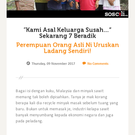
“Kami Asal Keluarga Susah…”
Sekarang 7 Beradik
Perempuan Orang Asli Ni Uruskan
Ladang Sendiri!
Thursday, 09 November 2017
No Comments
Bagai isi dengan kuku, Malaysia dan minyak sawit
memang tak boleh dipisahkan. Tanya je mak korang
berapa kali dia recycle minyak masak sebelum tuang yang
baru. Bukan untuk memasak je, industri kelapa sawit
banyak menyumbang kepada ekonomi negara dan juga
pada peladang.