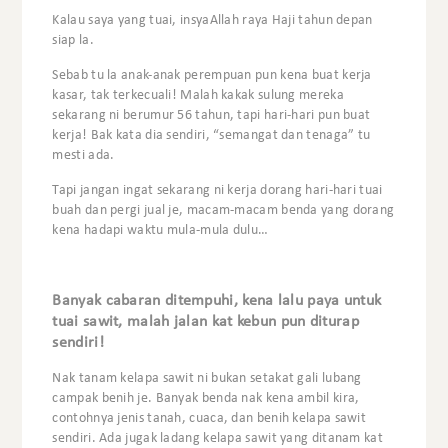
Kalau saya yang tuai, insyaAllah raya Haji tahun depan
siap la.
Sebab tu la anak-anak perempuan pun kena buat kerja
kasar, tak terkecuali! Malah kakak sulung mereka
sekarang ni berumur 56 tahun, tapi hari-hari pun buat
kerja! Bak kata dia sendiri, “semangat dan tenaga” tu
mesti ada.
Tapi jangan ingat sekarang ni kerja dorang hari-hari tuai
buah dan pergi jual je, macam-macam benda yang dorang
kena hadapi waktu mula-mula dulu…
Banyak cabaran ditempuhi, kena lalu paya untuk
tuai sawit, malah jalan kat kebun pun diturap
sendiri!
Nak tanam kelapa sawit ni bukan setakat gali lubang
campak benih je. Banyak benda nak kena ambil kira,
contohnya jenis tanah, cuaca, dan benih kelapa sawit
sendiri. Ada jugak ladang kelapa sawit yang ditanam kat