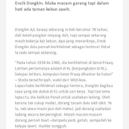
Encik Dongkin. Muka macam garang tapi dalam
hati ada taman kebun sawit.
Dongkin A/L Kaway sekarang ni dah berumur 78 tahun,
dah boleh pangkat moyang dah, tapi sampai sekarang
masih bekerja kat kebun. Apa yang menariknya, Encik
Dongkin dulu pernah berkhidmat sebagai tentera! Patut
la sado sampai sekarang.
“Pada tahun 1958 ke 1960, dia berkhidmat di Senoi Praaq.
Latihan pertamanya adalah di KL (berpangkalan di KL).
Selepas latihan, kumpulan Senoi Praaq dihantar ke hutan”
– Sheila Senathirajah, wakil dari Wild Asia.
Lepas habis berkhidmat sebagai tentera, Dongkin bagitau
saya yang dia duduk di KL untuk cari kerja. Tapi tak lama
lepas tu, dia balik ke Perak untuk usahakan ladang. Oleh
kerana tak cukup modal, dorang tanam dulu sikit-sikit. Ye
la, nak sewa mesin pun dah mahal, jadi dorang usahakan
ladang secara berperingkat. Malah macam-macam
dorang pernah buat –daripada padi, getah, sampailah ke
kelapa sawit. Hustler sungguh.