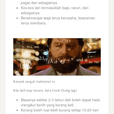
pagar dan sebagainya.
Kos-kos lain termasuklah baja, racun, dan
sebagainya.
Bersemangat waja terus berusaha, keazaman
terus membara.
Banyak sangat maklumat ni.
Bila dah siap tanam, kata Encik Chong lagi:
Biasanya sekitar 2-3 tahun dah boleh dapat hasil,
mengikut benih yang korang beli.
Korang boleh tuai lebih kurang setiap 15-20 hari