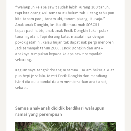
“Walaupun kelapa sawit sudah lebih kurang 100 tahun,
tapi kita orang Asli semasa itu belum tahu. Yang tahu pun
kita tanam padi, tanam ubi, tanam pisang, itu saja.” –
Anak-anak Dongkin, ketika ditemuramah SOSCILI
Lepas padi habis, anak-anak Encik Dongkin tukar pulak
tanam getah. Tapi dorang kata, masalahnya dengan
pokok getah ni, kalau hujan tak dapat nak pergi menoreh.
Jadi semenjak tahun 2006, Encik Dongkin dan anak-
anaknya tumpukan kepada kelapa sawit sampailah
sekarang.
Kagum saya tengok dorang ni semua. Dalam bekerja kuat
pun hepi je selalu. Mesti Encik Dongkin dan mendiang
isteri dia dulu pandai dalam membesarkan anak-anak,
sebab…
Semua anak-anak dididik berdikari walaupun
ramai yang perempuan