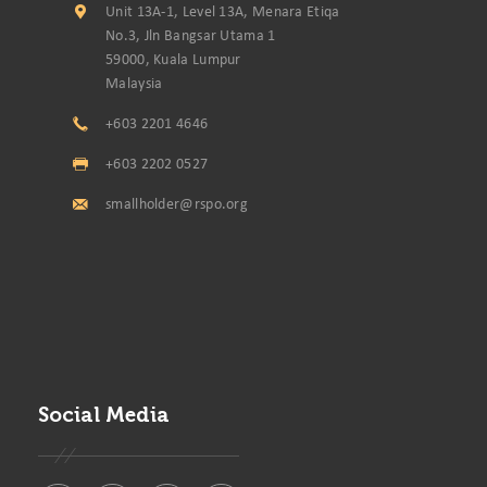
Unit 13A-1, Level 13A, Menara Etiqa
No.3, Jln Bangsar Utama 1
59000, Kuala Lumpur
Malaysia
+603 2201 4646
+603 2202 0527
smallholder@rspo.org
Social Media