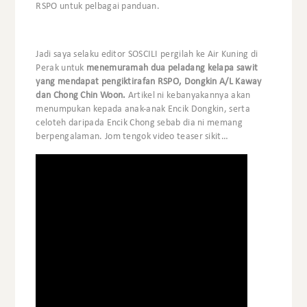
RSPO untuk pelbagai panduan.
Jadi saya selaku editor SOSCILI pergilah ke Air Kuning di
Perak untuk
menemuramah dua peladang kelapa sawit
yang mendapat pengiktirafan RSPO, Dongkin A/L Kaway
dan Chong Chin Woon.
Artikel ni kebanyakannya akan
menumpukan kepada anak-anak Encik Dongkin, serta
celoteh daripada Encik Chong sebab dia ni memang
berpengalaman. Jom tengok video teaser sikit…