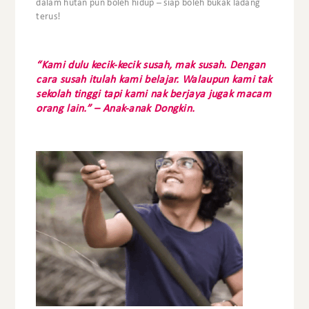
dalam hutan pun boleh hidup – siap boleh bukak ladang
terus!
“Kami dulu kecik-kecik susah, mak susah. Dengan
cara susah itulah kami belajar. Walaupun kami tak
sekolah tinggi tapi kami nak berjaya jugak macam
orang lain.” – Anak-anak Dongkin.